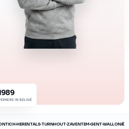
1989
ERKERS IN BELGIË
ONTICH
·
HERENTALS
·
TURNHOUT
·
ZAVENTEM
·
GENT
·
WALLONIË