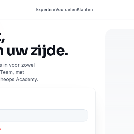
Expertise
Voordelen
Klanten
 softwareontwikkeling (Java, .NET) in België
,
 uw zijde.
s in voor zowel
d Team, met
 Cheops Academy.