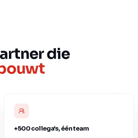
artner die
ebouwt
+500 collega's, één team