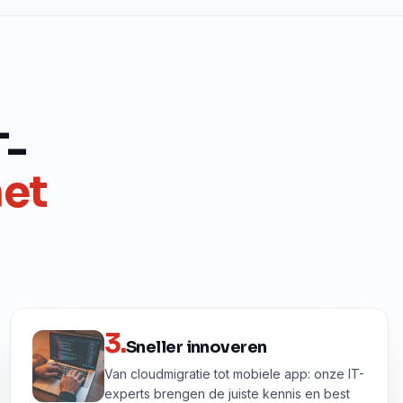
T-
het
3
.
Sneller innoveren
Van cloudmigratie tot mobiele app: onze IT-
experts brengen de juiste kennis en best