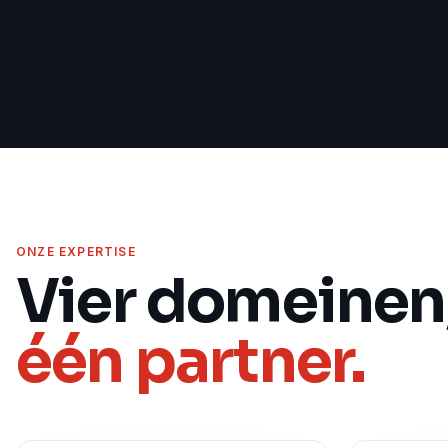
ONZE EXPERTISE
Vier domeinen
één partner.