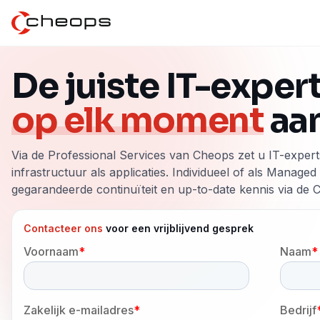
IT-experts inschakelen via Cheops: IT-infrastructuur en
De juiste IT-expert
op elk moment
aan
Via de Professional Services van Cheops zet u IT-expert
infrastructuur als applicaties. Individueel of als Manage
gegarandeerde continuïteit en up-to-date kennis via de
Contacteer ons
voor een vrijblijvend gesprek